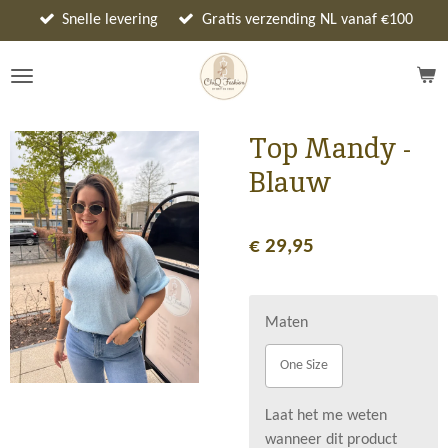
Ga
Snelle levering
Gratis verzending NL vanaf €100
direct
naar
de
hoofdinhoud
Top Mandy -
Blauw
€ 29,95
Maten
One Size
Laat het me weten
wanneer dit product