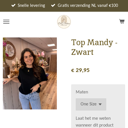
Ga
Snelle levering
Gratis verzending NL vanaf €100
direct
naar
de
hoofdinhoud
Top Mandy -
Zwart
€ 29,95
Maten
Laat het me weten
wanneer dit product