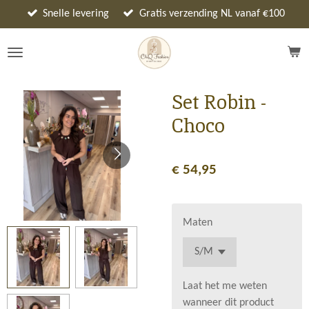
Ga
Snelle levering
Gratis verzending NL vanaf €100
direct
naar
de
hoofdinhoud
Set Robin -
Choco
€ 54,95
Maten
Laat het me weten
wanneer dit product