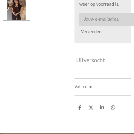
weer op voorraad is.
Verzenden
Uitverkocht
Valt ruim
D
D
S
D
e
e
h
e
l
e
a
l
e
l
r
e
n
e
n