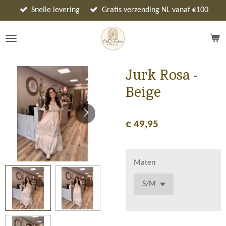
Ga
Snelle levering
Gratis verzending NL vanaf €100
direct
naar
de
hoofdinhoud
Jurk Rosa -
Beige
€ 49,95
Maten