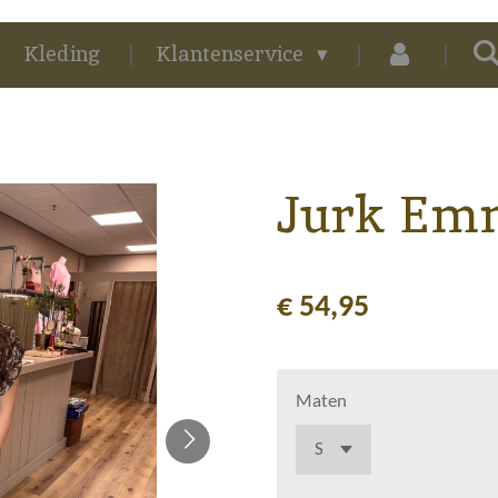
Kleding
Klantenservice
Jurk Em
€ 54,95
Maten